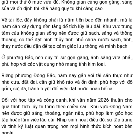
giữ mọi thứ ở mức vừa đủ. Không gian càng gọn gàng, sáng
sủa và ổn định thì khả năng quy tụ khí càng cao.
Về tài lộc, đây không phải là năm tiền bạc đến nhanh, mà là
năm cần xây dựng nền tảng để tích lũy lâu dài. Khu vực trung
tâm của không gian sống nên được giữ sạch, sáng và thông
thoáng; có thể đặt bình thủy tinh nhỏ chứa nước sạch, tĩnh,
thay nước đều đặn để tạo cảm giác lưu thông và minh bạch.
Ở phương Bắc, nên duy trì sự gọn gàng, ánh sáng vừa phải,
phù hợp với các vật dụng nhỏ mang tính kim loại.
Riêng phương Đông Bắc, năm nay gắn với tài sản thực như
nhà cửa, đất đai, cần giữ khô ráo và ổn định, phù hợp với đồ
gốm, sứ, đá; tránh tuyệt đối việc đặt nước hoặc bể cá.
Đối với học tập và công danh, khí vận năm 2026 thuận cho
quá trình tích lũy tri thức theo chiều sâu. Khu vực Đông Nam
nên được giữ sáng, thoáng, ngăn nắp, phù hợp làm góc học
tập hoặc làm việc lâu dài. Nhịp sinh hoạt điều độ, sự tập trung
và tính kỷ luật quan trọng hơn mọi hình thức kích hoạt bên
ngoài.