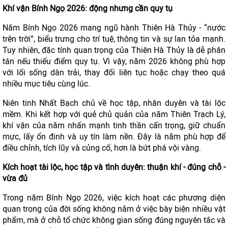
Khí vận Bính Ngọ 2026: động nhưng cần quy tụ
Năm Bính Ngọ 2026 mang ngũ hành Thiên Hà Thủy - “nước
trên trời”, biểu trưng cho trí tuệ, thông tin và sự lan tỏa mạnh.
Tuy nhiên, đặc tính quan trọng của Thiên Hà Thủy là dễ phân
tán nếu thiếu điểm quy tụ. Vì vậy, năm 2026 không phù hợp
với lối sống dàn trải, thay đổi liên tục hoặc chạy theo quá
nhiều mục tiêu cùng lúc.
Niên tinh Nhất Bạch chủ về học tập, nhân duyên và tài lộc
mềm. Khi kết hợp với quẻ chủ quản của năm Thiên Trạch Lý,
khí vận của năm nhấn mạnh tinh thần cẩn trọng, giữ chuẩn
mực, lấy ổn định và uy tín làm nền. Đây là năm phù hợp để
điều chỉnh, tích lũy và củng cố, hơn là bứt phá vội vàng.
Kích hoạt tài lộc, học tập và tình duyên: thuận khí - đúng chỗ -
vừa đủ
Trong năm Bính Ngọ 2026, việc kích hoạt các phương diện
quan trọng của đời sống không nằm ở việc bày biện nhiều vật
phẩm, mà ở chỗ tổ chức không gian sống đúng nguyên tắc và