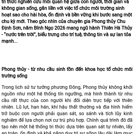
tri thức nghiên cứu mối quan hệ giữa con người, thời gian và
không gian sống, gắn liền với việc tổ chức môi trường sinh
hoạt sao cho hài hòa, ổn định và bền vững khi bước sang một
chu kỳ mới. Theo góc nhìn của chuyên gia Phong thủy Chu
Định Sơn, năm Bính Ngọ 2026 mang ngũ hành Thiên Hà Thủy
- “nước trên trời”, biểu trưng cho trí tuệ, thông tin và sự lan tỏa
mạnh...
Phong thủy - từ nhu cầu sinh tồn đến khoa học tổ chức môi
trường sống
Trong lịch sử tư tưởng phương Đông, Phong thủy không khởi
nguồn như một hệ thống tín ngưỡng, mà hình thành từ nhu
cầu rất thực của con người khi đối diện trực tiếp với thiên
nhiên. Lũ lụt, hạn hán, khí hậu thất thường và địa hình hiểm
trở buộc con người phải quan sát, so sánh và tích lũy kinh
nghiệm để lựa chọn nơi cư trú phù hợp. Chính quá trình đó đã
tạo nên một hệ thống tri thức dựa trên quan sát tự nhiên, lấy
an toàn, ổn định và khả năng duy trì sự sống lâu dài làm mục