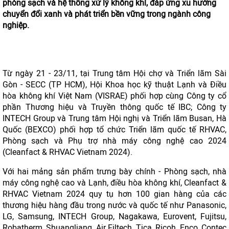
phòng sạch và hệ thống xử lý không khí, đáp ứng xu hướng
chuyển đổi xanh và phát triển bền vững trong ngành công
nghiệp.
Từ ngày 21 - 23/11, tại Trung tâm Hội chợ và Triển lãm Sài
Gòn - SECC (TP HCM), Hội Khoa học kỹ thuật Lạnh và Điều
hòa không khí Việt Nam (VISRAE) phối hợp cùng Công ty cổ
phần Thương hiệu và Truyền thông quốc tế IBC; Công ty
INTECH Group và Trung tâm Hội nghị và Triển lãm Busan, Hà
Quốc (BEXCO) phối hợp tổ chức Triển lãm quốc tế RHVAC,
Phòng sạch và Phụ trợ nhà máy công nghệ cao 2024
(Cleanfact & RHVAC Vietnam 2024).
Với hai mảng sản phẩm trưng bày chính - Phòng sạch, nhà
máy công nghệ cao và Lạnh, điều hòa không khí, Cleanfact &
RHVAC Vietnam 2024 quy tụ hơn 100 gian hàng của các
thương hiệu hàng đầu trong nước và quốc tế như Panasonic,
LG, Samsung, INTECH Group, Nagakawa, Eurovent, Fujitsu,
Robatherm, Shuangliang, Air Filtech, Tica, Ricoh, Enco, Contec