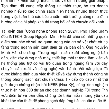
nhà kính - Hiện trạng, thách thức và định hướng giải pháp”.
Tọa đàm đã cung cấp thông tin thiết thực, hỗ trợ doanh
nghiệp hiểu rõ các chính sách hiện hành, những thách thức
trong việc tuân thủ các tiêu chuẩn môi trường, cũng như định
hướng các giải pháp khả thi trong bối cảnh chuyển đổi xanh.
Tại diễn đàn “Công nghệ phòng sạch 2024”, Phó Tổng Giám
đốc INTECH Group Nguyễn Minh Hải đã chia sẻ những quan
điểm sâu sắc về vai trò quan trọng của cơ sở vật chất và hạ
tầng trong ngành sản xuất điện tử và bán dẫn. Ông Nguyễn
Minh Hải cho rằng: "Trong ngành sản xuất công nghệ bán
dẫn, việc xây dựng nhà máy, thiết lập môi trường làm việc và
hệ thống phụ trợ có vai trò quan trọng ngang tầm với dây
chuyền sản xuất và công nghệ vận hành. Với năng lực đã
được khẳng định qua việc thiết kế và xây dựng thành công hệ
thống phòng sạch đạt chuẩn Class 1 - cấp độ cao nhất thế
giới được chứng nhận bởi NEBB (Hoa Kỳ), cùng kinh nghiệm
thực hiện hơn 300 dự án cho các doanh nghiệp FDI trong lĩnh
vực điện tử và bán dẫn, chúng tôi thấu hiểu những yêu cầu
khắt khe cần thiết để phòng sạch đáp ứng tiêu chuẩn quốc tế.