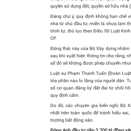
quyền sử dụng đất, quyền sở hữu nhà (
Đáng chú ý, quy định không hạn chế v
nhà từ chủ đầu tư, miễn là chưa làm th
trình tự, thủ tục theo Điều 50 Luật K
CP.
Động thái này của Bộ Xây dựng nhằm là
sau khi xuất hiện thông tin cho rằng, 
sổ đỏ sẽ không được phép chuyển như
Luật sư Phạm Thanh Tuấn (Đoàn Luật s
tỏa phần nào lo lắng của người dân. Tu
số cơ quan đăng ký đất đai từ chối h
quy định cấm.
Do đó, các chuyên gia kiến nghị Bộ 
nhất trên toàn quốc để tránh hiểu sai,
trường bất động sản.
Đông Anh đầu tư gần 2.700 tỷ đồng xâ