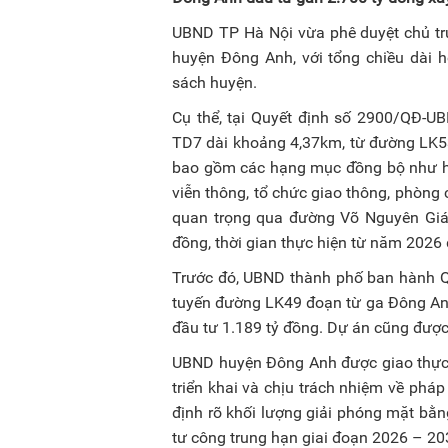
UBND TP Hà Nội vừa phê duyệt chủ trư
huyện Đông Anh, với tổng chiều dài 
sách huyện.
Cụ thể, tại Quyết định số 2900/QĐ-U
TD7 dài khoảng 4,37km, từ đường LK53
bao gồm các hạng mục đồng bộ như hệ 
viễn thông, tổ chức giao thông, phòng 
quan trọng qua đường Võ Nguyên Giáp 
đồng, thời gian thực hiện từ năm 2026
Trước đó, UBND thành phố ban hành Q
tuyến đường LK49 đoạn từ ga Đông Anh
đầu tư 1.189 tỷ đồng. Dự án cũng được 
UBND huyện Đông Anh được giao thực h
triển khai và chịu trách nhiệm về pháp 
định rõ khối lượng giải phóng mặt bằng
tư công trung hạn giai đoạn 2026 – 20