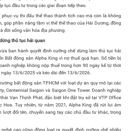
 tục đầu tư trong các giai đoạn tiếp theo.
 phục vụ thi đấu thể thao thành tích cao mà còn là không
n, góp phần nâng tầm vị thế thể thao của Hải Dương, đồng
 và đời sống văn hóa địa phương.
dừng thủ tục hải quan
vừa ban hành quyết định cưỡng chế dừng làm thủ tục hải
ển Bất động sản Alpha King vì nợ thuế quá hạn. Số tiền bị
doanh nghiệp không nộp thuế trong hơn 90 ngày kể từ thời
từ ngày 13/6/2025 và kéo dài đến 13/6/2026.
 trường bất động sản TP.HCM với loạt dự án quy mô tại các
City, Centennial Saigon và Saigon One Tower. Doanh nghiệp
thái Vạn Thịnh Phát, đặc biệt khi đặt trụ sở tại VTP Office
c Hoa. Tuy nhiên, từ năm 2021, Alpha King đã rút lui âm
n lượt đổi tên, chuyển sang tay các chủ đầu tư khác, trong
 nghệ cao cũng đồng loạt ra quyết định cưỡng chế nhiều