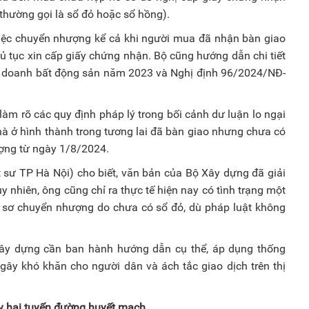
thường gọi là sổ đỏ hoặc sổ hồng).
iệc chuyển nhượng kể cả khi người mua đã nhận bàn giao
ủ tục xin cấp giấy chứng nhận. Bộ cũng hướng dẫn chi tiết
inh doanh bất động sản năm 2023 và Nghị định 96/2024/NĐ-
m rõ các quy định pháp lý trong bối cảnh dư luận lo ngại
nhà ở hình thành trong tương lai đã bàn giao nhưng chưa có
ợng từ ngày 1/8/2024.
ư TP Hà Nội) cho biết, văn bản của Bộ Xây dựng đã giải
y nhiên, ông cũng chỉ ra thực tế hiện nay có tình trạng một
ồ sơ chuyển nhượng do chưa có sổ đỏ, dù pháp luật không
Xây dựng cần ban hành hướng dẫn cụ thể, áp dụng thống
 gây khó khăn cho người dân và ách tắc giao dịch trên thị
y hai tuyến đường huyết mạch