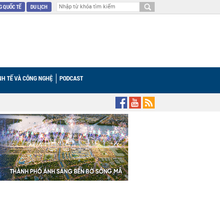
 QUỐC TẾ
DU LỊCH
NH TẾ VÀ CÔNG NGHỆ
PODCAST