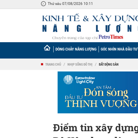
Thứ sáu 07/08/2026 10:11
DÒNG CHẢY NĂNG LƯỢNG
GÓC NHÌN NHÀ ĐẦU TƯ
TRANG CHỦ
/
NHỊP SỐNG ĐÔ THỊ
/
BẤT ĐỘNG SẢN
Điểm tin xây dựng