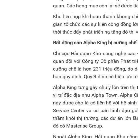
quan. Các hạng mục còn lại sẽ được tiếp
Khu liên hợp khi hoàn thành không chỉ
gian tổ chức các sự kiện cộng đồng lớ
thời thúc đẩy phát triển hạ tầng đô thị
Bất động sản Alpha King bị cưỡng chế 
Chi cục Hải quan Khu công nghệ cao 
quan đối với Công ty Cổ phần Phát tri
cưỡng chế là hơn 231 triệu đồng, do 
hạn quy định. Quyết định có hiệu lực 
Alpha King từng gây chú ý lớn trên thị
vị trí đắc địa như Alpha Town, Alpha 
này được cho là có liên hệ với hệ sinh 
Service Center và có ban lãnh đạo gố
thầm khỏi thị trường, các dự án lớn lầ
đó có Masterise Group.
Ngoài Alpha King, Hải quan Khu công