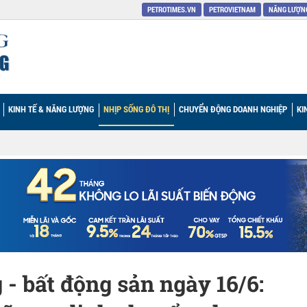
PETROTIMES.VN
PETROVIETNAM
NĂNG LƯỢNG
KINH TẾ & NĂNG LƯỢNG
NHỊP SỐNG ĐÔ THỊ
CHUYỂN ĐỘNG DOANH NGHIỆP
KI
 - bất động sản ngày 16/6: