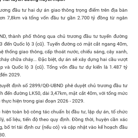
ơng đầu tư hai dự án giao thông trọng điểm trên địa bàn
hơn 7,8km và tổng vốn đầu tư gần 2.700 tỷ đồng từ ngân
BND, thành phố thông qua chủ trương đầu tư tuyến đường
 đến Quốc lộ 3 (cũ). Tuyến đường có mặt cắt ngang 40m,
thống giao thông, cấp thoát nước, chiếu sáng, cây xanh,
cháy chữa cháy... Đặc biệt, dự án sẽ xây dựng hai cầu vượt
và Quốc lộ 3 (cũ). Tổng vốn đầu tư dự kiến là 1.487 tỷ
 đến 2029.
uyết định số 2899/QĐ-UBND phê duyệt chủ trương đầu tư
 đến đường LK50, dài 3,47km, mặt cắt 40m, với tổng mức
thực hiện trong giai đoạn 2026 - 2029.
iện toàn bộ công tác chuẩn bị đầu tư, lập dự án, tổ chức
lý, số liệu, tiến độ theo quy định. Đồng thời, huyện cần xác
, bố trí tái định cư (nếu có) và cập nhật vào kế hoạch đầu
30.