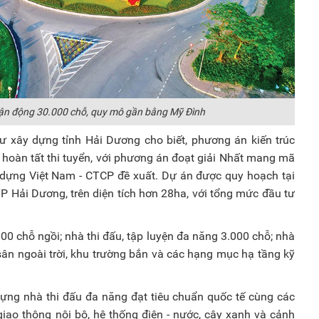
ận động 30.000 chỗ, quy mô gần bằng Mỹ Đình
ư xây dựng tỉnh Hải Dương cho biết, phương án kiến trúc
 hoàn tất thi tuyển, với phương án đoạt giải Nhất mang mã
dựng Việt Nam - CTCP đề xuất. Dự án được quy hoạch tại
 Hải Dương, trên diện tích hơn 28ha, với tổng mức đầu tư
 chỗ ngồi; nhà thi đấu, tập luyện đa năng 3.000 chỗ; nhà
sân ngoài trời, khu trường bắn và các hạng mục hạ tầng kỹ
ựng nhà thi đấu đa năng đạt tiêu chuẩn quốc tế cùng các
giao thông nội bộ, hệ thống điện - nước, cây xanh và cảnh