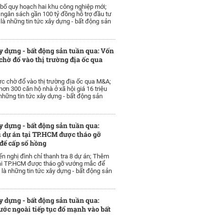
bố quy hoạch hai khu công nghiệp mới;
 ngân sách gần 100 tỷ đồng hỗ trợ đầu tư
. là những tin tức xây dựng - bất động sản
y dựng - bất động sản tuần qua: Vốn
chờ đổ vào thị trường địa ốc qua
c chờ đổ vào thị trường địa ốc qua M&A;
ơn 300 căn hộ nhà ở xã hội giá 16 triệu
 những tin tức xây dựng - bất động sản
y dựng - bất động sản tuần qua:
 dự án tại TP.HCM được tháo gỡ
để cấp sổ hồng
n nghị đình chỉ thanh tra 8 dự án; Thêm
tại TP.HCM được tháo gỡ vướng mắc để
. là những tin tức xây dựng - bất động sản
y dựng - bất động sản tuần qua:
ớc ngoài tiếp tục đổ mạnh vào bất