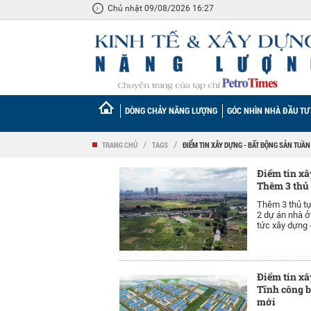
Chủ nhật 09/08/2026 16:27
DÒNG CHẢY NĂNG LƯỢNG
GÓC NHÌN NHÀ ĐẦU TƯ
TRANG CHỦ
/
TAGS
/
ĐIỂM TIN XÂY DỰNG - BẤT ĐỘNG SẢN TUẦN
Điểm tin xâ
Thêm 3 thủ 
Thêm 3 thủ tụ
2 dự án nhà ở 
tức xây dựng 
Điểm tin xâ
Tĩnh công b
mới