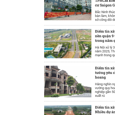
TPHCM kiến
cư Saigon 
Bắc Ninh thúc
bàn làm, khôn
sở công dôi d
Điểm tin xâ
nền quận 9 
trong năm 
Hà Nội xử lý 
năm 2025; Thị
mạnh trong qu
Điểm tin xâ
tướng yêu c
hoang
Hàng nghìn n
vướng quy ho
nghiệp gần 50
xuất rú
Điểm tin xâ
Nhiều dự á