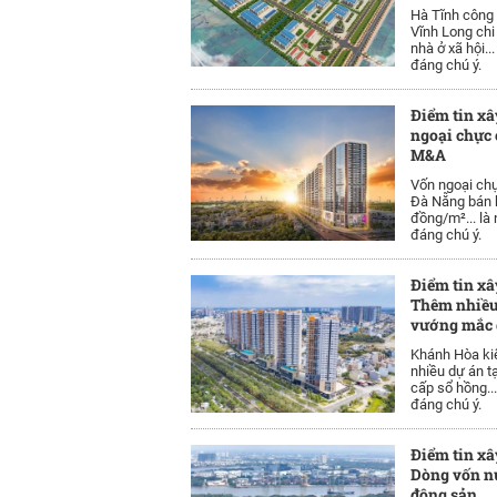
Hà Tĩnh công 
Vĩnh Long chi
nhà ở xã hội..
đáng chú ý.
Điểm tin xâ
ngoại chực 
M&A
Vốn ngoại chự
Đà Nẵng bán h
đồng/m²... là
đáng chú ý.
Điểm tin xâ
Thêm nhiều
vướng mắc 
Khánh Hòa kiế
nhiều dự án 
cấp sổ hồng..
đáng chú ý.
Điểm tin xâ
Dòng vốn nư
động sản