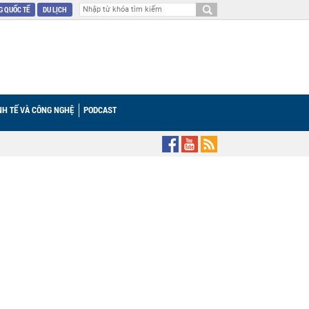
 QUỐC TẾ
DU LỊCH
NH TẾ VÀ CÔNG NGHỆ
PODCAST