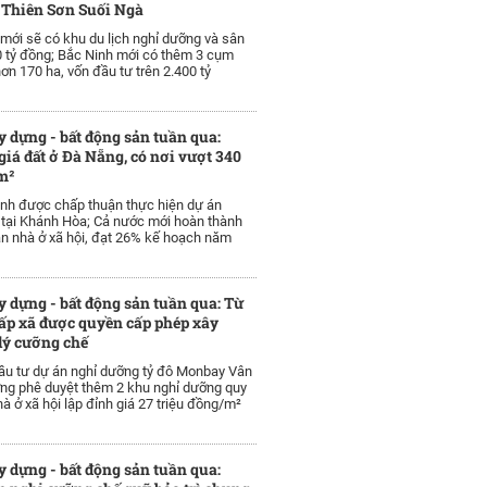
 Thiên Sơn Suối Ngà
mới sẽ có khu du lịch nghỉ dưỡng và sân
0 tỷ đồng; Bắc Ninh mới có thêm 3 cụm
ơn 170 ha, vốn đầu tư trên 2.400 tỷ
y dựng - bất động sản tuần qua:
giá đất ở Đà Nẵng, có nơi vượt 340
m²
nh được chấp thuận thực hiện dự án
 tại Khánh Hòa; Cả nước mới hoàn thành
n nhà ở xã hội, đạt 26% kế hoạch năm
y dựng - bất động sản tuần qua: Từ
ấp xã được quyền cấp phép xây
lý cưỡng chế
ầu tư dự án nghỉ dưỡng tỷ đô Monbay Vân
ng phê duyệt thêm 2 khu nghỉ dưỡng quy
à ở xã hội lập đỉnh giá 27 triệu đồng/m²
y dựng - bất động sản tuần qua: