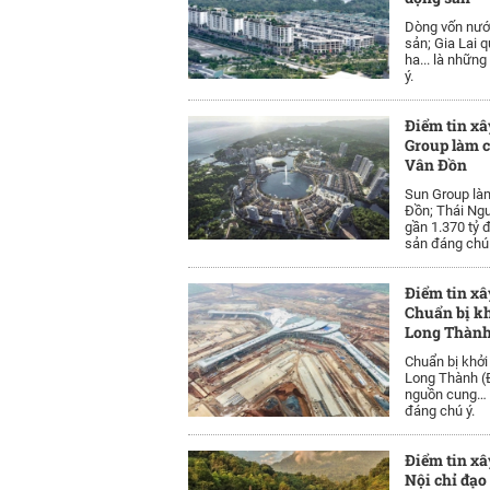
Dòng vốn nước
sản; Gia Lai q
ha... là nhữn
ý.
Điểm tin xâ
Group làm c
Vân Đồn
Sun Group làm
Đồn; Thái Ngu
gần 1.370 tỷ đ
sản đáng chú 
Điểm tin xâ
Chuẩn bị kh
Long Thành
Chuẩn bị khởi
Long Thành (
nguồn cung… l
đáng chú ý.
Điểm tin xâ
Nội chỉ đạo