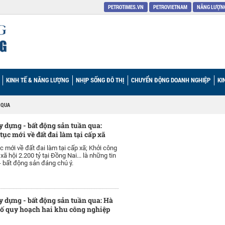
PETROTIMES.VN
PETROVIETNAM
NĂNG LƯỢNG
KINH TẾ & NĂNG LƯỢNG
NHỊP SỐNG ĐÔ THỊ
CHUYỂN ĐỘNG DOANH NGHIỆP
KI
 QUA
y dựng - bất động sản tuần qua:
tục mới về đất đai làm tại cấp xã
c mới về đất đai làm tại cấp xã; Khởi công
xã hội 2.200 tỷ tại Đồng Nai... là những tin
- bất động sản đáng chú ý.
y dựng - bất động sản tuần qua: Hà
ố quy hoạch hai khu công nghiệp