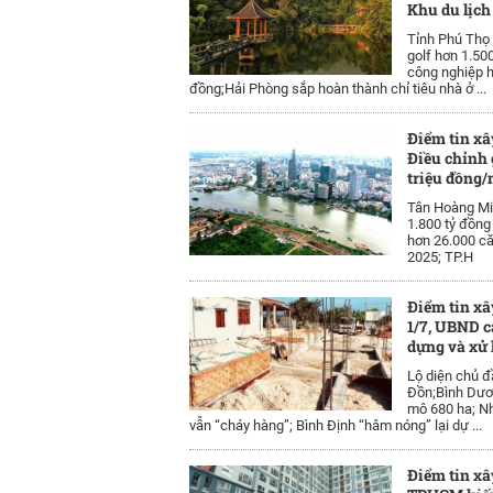
Khu du lịch
Tỉnh Phú Thọ 
golf hơn 1.50
công nghiệp h
đồng;Hải Phòng sắp hoàn thành chỉ tiêu nhà ở ...
Điểm tin xâ
Điều chỉnh 
triệu đồng/
Tân Hoàng Mi
1.800 tỷ đồng
hơn 26.000 că
2025; TP.H
Điểm tin xâ
1/7, UBND c
dựng và xử 
Lộ diện chủ đ
Đồn;Bình Dươ
mô 680 ha; Nh
vẫn “cháy hàng”; Bình Định “hâm nóng” lại dự ...
Điểm tin xâ