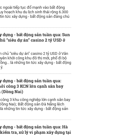
 ngoài tiếp tục đổ mạnh vào bất động
uy hoạch khu du lịch sinh thái rộng 6.300
g tin tức xây dựng - bất động sản đáng chú
y dựng - bất động sản tuần qua: Sun
hủ “siêu dự án” casino 2 tỷ USD ở
 chủ “siêu dự án” casino 2 tỷ USD ở Vân
yên khởi công khu đô thị mới, phố đi bộ
ồng... là những tin tức xây dựng - bất động
ý.
y dựng - bất động sản tuần qua:
ởi công 3 KCN lớn cạnh sân bay
 (Đồng Nai)
 công 3 khu công nghiệp lớn cạnh sân bay
Đồng Nai); Bất động sản Đà Nẵng lệch
à những tin tức xây dựng - bất động sản
y dựng - bất động sản tuần qua: Hà
 kiểm tra, xử lý vi phạm xây dựng tại