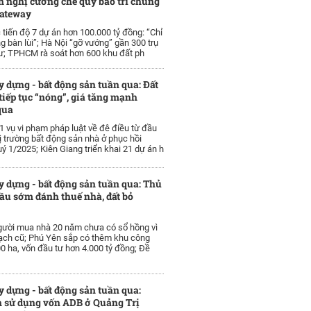
 nghị cưỡng chế quỹ bảo trì chung
Gateway
 tiến độ 7 dự án hơn 100.000 tỷ đồng: “Chỉ
g bàn lùi”; Hà Nội “gỡ vướng” gần 300 trụ
ư; TPHCM rà soát hơn 600 khu đất ph
y dựng - bất động sản tuần qua: Đất
tiếp tục “nóng”, giá tăng mạnh
qua
31 vụ vi phạm pháp luật về đê điều từ đầu
 trường bất động sản nhà ở phục hồi
ý 1/2025; Kiên Giang triển khai 21 dự án h
y dựng - bất động sản tuần qua: Thủ
ầu sớm đánh thuế nhà, đất bỏ
gười mua nhà 20 năm chưa có sổ hồng vì
ạch cũ; Phú Yên sắp có thêm khu công
0 ha, vốn đầu tư hơn 4.000 tỷ đồng; Đề
y dựng - bất động sản tuần qua:
n sử dụng vốn ADB ở Quảng Trị