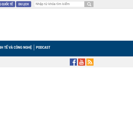
 QUỐC TẾ
DU LỊCH
NH TẾ VÀ CÔNG NGHỆ
PODCAST