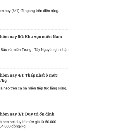
ôm nay (6/1) đi ngang trên diện rộng.
 hôm nay 5/1: Khu vực miền Nam
Bắc và miền Trung - Tây Nguyên ghi nhận
 hôm nay 4/1: Thấp nhất ở mức
g/kg
iá heo trên cả ba miền tiếp tục lặng sóng.
 hôm nay 3/1: Duy trì ổn định
á heo hơi duy trì mức giá từ 50.000
54.000 đồng/kg.