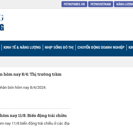
PETROTIMES.VN
PETROVIETNAM
NĂNG LƯỢNG
KINH TẾ & NĂNG LƯỢNG
NHỊP SỐNG ĐÔ THỊ
CHUYỂN ĐỘNG DOANH NGHIỆP
KI
n hôm nay 8/4: Thị trường trầm
phân bón hôm nay 8/4/2024.
 hôm nay 11/8: Biến động trái chiều
ôm nay 11/8 biến động trái chiều ở các địa