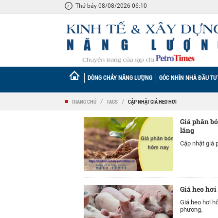
Thứ bảy 08/08/2026 06:10
DÒNG CHẢY NĂNG LƯỢNG
GÓC NHÌN NHÀ ĐẦU TƯ
TRANG CHỦ
/
TAGS
/
CẬP NHẬT GIÁ HEO HƠI
Giá phân bó
lắng
Cập nhật giá 
Giá heo hơi
Giá heo hơi h
phương.