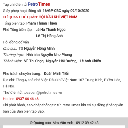
Petro
Times
Tạp chí điện tử
Giấy phép hoạt động số:
16/GP-CBC ngày 09/10/2020
CƠ QUAN CHỦ QUẢN:
HỘI DẦU KHÍ VIỆT NAM
Tổng biên tập:
Phạm Thuận Thiên
Phó Tổng biên tập: -
Lê Hà Thanh Ngọc
- Lê Thị Hồng Anh
Hội đồng cố vấn
Chủ tịch:
TS
Nguyễn Hồng Minh
Thường trực:
Nhà báo
Nguyễn Như Phong
Thành viên:
Vũ Thị Chọn,
Nguyễn Hải Đường,
Lê Anh Chiến
Phụ trách chuyên trang: -
Đoàn Minh Tiến
Địa chỉ: Tầng 4, toà nhà Viện Dầu khí Việt Nam 167 Trung Kính, P.Yên Hòa,
Hà Nội.
Thư điện tử:
toasoan@petrotimes.vn
Hotline: 0937.66.46.46
Chỉ phát hành, sao chép thông tin từ PetroTimes khi có sự đồng ý bằng văn
bản của Ban biên tập Báo.
© Quảng cáo: Mrs Vân Anh - 0912.09.42.43