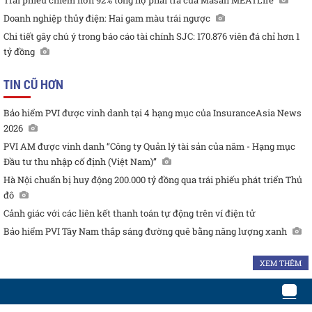
Trái phiếu chiếm hơn 92% tổng nợ phải trả của Masan MEATLife
Doanh nghiệp thủy điện: Hai gam màu trái ngược
Chi tiết gây chú ý trong báo cáo tài chính SJC: 170.876 viên đá chỉ hơn 1
tỷ đồng
TIN CŨ HƠN
Bảo hiểm PVI được vinh danh tại 4 hạng mục của InsuranceAsia News
2026
PVI AM được vinh danh “Công ty Quản lý tài sản của năm - Hạng mục
Đầu tư thu nhập cố định (Việt Nam)”
Hà Nội chuẩn bị huy động 200.000 tỷ đồng qua trái phiếu phát triển Thủ
đô
Cảnh giác với các liên kết thanh toán tự động trên ví điện tử
Bảo hiểm PVI Tây Nam thắp sáng đường quê bằng năng lượng xanh
XEM THÊM