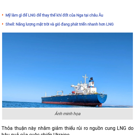
Mỹ làm gì để LNG để thay thế khí đốt của Nga tại châu Âu
Shell: Năng lượng mặt trời và gió đang phát triển nhanh hơn LNG
Ảnh minh họa
Thỏa thuận này nhằm giảm thiểu rủi ro nguồn cung LNG do
hậu quả của cuộc chiến Ukraine.