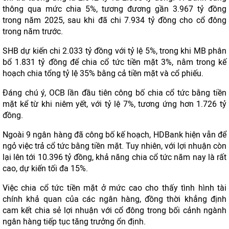
thông qua mức chia 5%, tương đương gần 3.967 tỷ đồng
trong năm 2025, sau khi đã chi 7.934 tỷ đồng cho cổ đông
trong năm trước.
SHB dự kiến chi 2.033 tỷ đồng với tỷ lệ 5%, trong khi MB phân
bổ 1.831 tỷ đồng để chia cổ tức tiền mặt 3%, nằm trong kế
hoạch chia tổng tỷ lệ 35% bằng cả tiền mặt và cổ phiếu.
Đáng chú ý, OCB lần đầu tiên công bố chia cổ tức bằng tiền
mặt kể từ khi niêm yết, với tỷ lệ 7%, tương ứng hơn 1.726 tỷ
đồng.
Ngoài 9 ngân hàng đã công bố kế hoạch, HDBank hiện vẫn để
ngỏ việc trả cổ tức bằng tiền mặt. Tuy nhiên, với lợi nhuận còn
lại lên tới 10.396 tỷ đồng, khả năng chia cổ tức năm nay là rất
cao, dự kiến tối đa 15%.
Việc chia cổ tức tiền mặt ở mức cao cho thấy tình hình tài
chính khả quan của các ngân hàng, đồng thời khẳng định
cam kết chia sẻ lợi nhuận với cổ đông trong bối cảnh ngành
ngân hàng tiếp tục tăng trưởng ổn định.