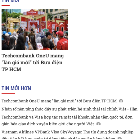
Techcombank OneU mang
"làn gió mới" tới Bưu điện
TP HCM
TIN MỚI HƠN
Techcombank OneU mang "làn gió mới" tới Bưu điện TP HCM
Nhân tố nền tảng thúc đẩy sự phát triển hệ sinh thái tài chính Việt - Hàn
Techcombank và Visa hợp tác ra mắt tài khoản nhận tiền quốc tế, đơn
giản hóa giao dịch xuyên biên giới cho người Việt
Vietnam Airlines VPBank Visa SkyVoyage: Thẻ tín dụng doanh nghiệp
đầu tiên kết hợp quản trị dòng tiền và đặc quyền hàng không