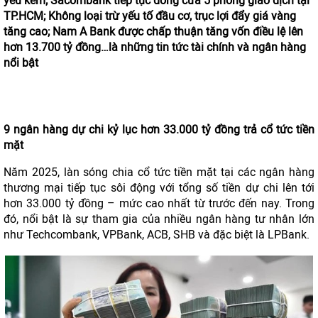
yếu kém; Sacombank tiếp tục đóng cửa 5 phòng giao dịch tại
TP.HCM; Không loại trừ yếu tố đầu cơ, trục lợi đẩy giá vàng
tăng cao; Nam A Bank được chấp thuận tăng vốn điều lệ lên
hơn 13.700 tỷ đồng…là những tin tức tài chính và ngân hàng
nổi bật
9 ngân hàng dự chi kỷ lục hơn 33.000 tỷ đồng trả cổ tức tiền
mặt
Năm 2025, làn sóng chia cổ tức tiền mặt tại các ngân hàng
thương mại tiếp tục sôi động với tổng số tiền dự chi lên tới
hơn 33.000 tỷ đồng – mức cao nhất từ trước đến nay. Trong
đó, nổi bật là sự tham gia của nhiều ngân hàng tư nhân lớn
như Techcombank, VPBank, ACB, SHB và đặc biệt là LPBank.