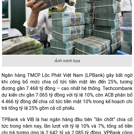
Ảnh minh họa
Ngân hàng TMCP Lộc Phát Việt Nam (LPBank) gây bất ngờ
khi công bố mức chia cổ tức tiền mặt lên đến 25%, tương
đương gần 7.468 tỷ đồng – cao nhất hệ thống. Techcombank
dự kiến chi gần 7.065 tỷ đồng với tỷ lệ 10%, còn ACB phân bổ
4.466 tỷ đồng để chia cổ tức tiền mặt 10% trong kế hoạch chi
trả tổng tỷ lệ 25% gồm cả cổ phiếu.
TPBank và VIB là hai ngân hàng đầu tiên “lăn chốt” chia cổ
tức trong năm nay, lần lượt với tỷ lệ 10% và 7%, tổng số tiền
chi trả tương ứng là 2.642 tỷ và 2.085 tỷ đồng. VPBank cũng