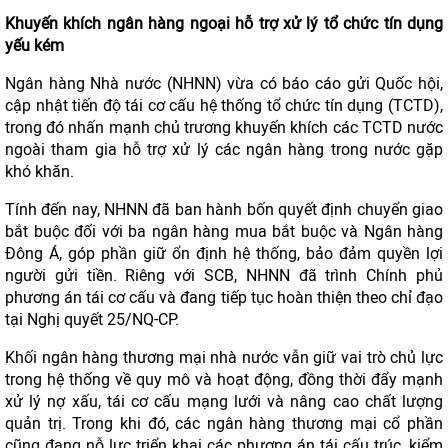
Khuyến khích ngân hàng ngoại hỗ trợ xử lý tổ chức tín dụng
yếu kém
Ngân hàng Nhà nước (NHNN) vừa có báo cáo gửi Quốc hội,
cập nhật tiến độ tái cơ cấu hệ thống tổ chức tín dụng (TCTD),
trong đó nhấn mạnh chủ trương khuyến khích các TCTD nước
ngoài tham gia hỗ trợ xử lý các ngân hàng trong nước gặp
khó khăn.
Tính đến nay, NHNN đã ban hành bốn quyết định chuyển giao
bắt buộc đối với ba ngân hàng mua bắt buộc và Ngân hàng
Đông Á, góp phần giữ ổn định hệ thống, bảo đảm quyền lợi
người gửi tiền. Riêng với SCB, NHNN đã trình Chính phủ
phương án tái cơ cấu và đang tiếp tục hoàn thiện theo chỉ đạo
tại Nghị quyết 25/NQ-CP.
Khối ngân hàng thương mại nhà nước vẫn giữ vai trò chủ lực
trong hệ thống về quy mô và hoạt động, đồng thời đẩy mạnh
xử lý nợ xấu, tái cơ cấu mạng lưới và nâng cao chất lượng
quản trị. Trong khi đó, các ngân hàng thương mại cổ phần
cũng đang nỗ lực triển khai các phương án tái cấu trúc, kiểm