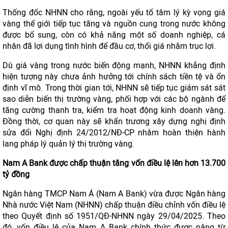
Thống đốc NHNN cho rằng, ngoài yếu tố tâm lý kỳ vọng giá
vàng thế giới tiếp tục tăng và nguồn cung trong nước không
được bổ sung, còn có khả năng một số doanh nghiệp, cá
nhân đã lợi dụng tình hình để đầu cơ, thổi giá nhằm trục lợi.
Dù giá vàng trong nước biến động mạnh, NHNN khẳng định
hiện tượng này chưa ảnh hưởng tới chính sách tiền tệ và ổn
định vĩ mô. Trong thời gian tới, NHNN sẽ tiếp tục giám sát sát
sao diễn biến thị trường vàng, phối hợp với các bộ ngành để
tăng cường thanh tra, kiểm tra hoạt động kinh doanh vàng.
Đồng thời, cơ quan này sẽ khẩn trương xây dựng nghị định
sửa đổi Nghị định 24/2012/NĐ-CP nhằm hoàn thiện hành
lang pháp lý quản lý thị trường vàng.
Nam A Bank được chấp thuận tăng vốn điều lệ lên hơn 13.700
tỷ đồng
Ngân hàng TMCP Nam Á (Nam A Bank) vừa được Ngân hàng
Nhà nước Việt Nam (NHNN) chấp thuận điều chỉnh vốn điều lệ
theo Quyết định số 1951/QĐ-NHNN ngày 29/04/2025. Theo
đó, vốn điều lệ của Nam A Bank chính thức được nâng từ