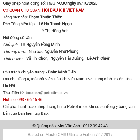
Giấy phép hoạt động số:
16/GP-CBC ngày 09/10/2020
CƠ QUAN CHỦ QUẢN:
HỘI DẦU KHÍ VIỆT NAM
Tổng biên tập:
Phạm Thuận Thiên
Phó Tổng biên tập: -
Lê Hà Thanh Ngọc
- Lê Thị Hồng Anh
Hội đồng cố vấn
Chủ tịch:
TS
Nguyễn Hồng Minh
Thường trực:
Nhà báo
Nguyễn Như Phong
Thành viên:
Vũ Thị Chọn,
Nguyễn Hải Đường,
Lê Anh Chiến
Phụ trách chuyên trang: -
Đoàn Minh Tiến
Địa chỉ: Tầng 4, toà nhà Viện Dầu khí Việt Nam 167 Trung Kính, P.Yên Hòa,
Hà Nội.
Thư điện tử:
toasoan@petrotimes.vn
Hotline: 0937.66.46.46
Chỉ phát hành, sao chép thông tin từ PetroTimes khi có sự đồng ý bằng văn
bản của Ban biên tập Báo.
© Quảng cáo: Mrs Vân Anh - 0912.09.42.43
Based on MasterCMS Ultimate Edition v2.7 2017