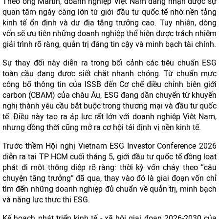
Theo ông Martin, doanh nghiệp Việt Nam đang nhận được sự
quan tâm ngày càng lớn từ giới đầu tư quốc tế nhờ nền tảng
kinh tế ổn định và dư địa tăng trưởng cao. Tuy nhiên, dòng
vốn sẽ ưu tiên những doanh nghiệp thể hiện được trách nhiệm
giải trình rõ ràng, quản trị đáng tin cậy và minh bạch tài chính.
Sự thay đổi này diễn ra trong bối cảnh các tiêu chuẩn ESG
toàn cầu đang được siết chặt nhanh chóng. Từ chuẩn mực
công bố thông tin của ISSB đến Cơ chế điều chỉnh biên giới
carbon (CBAM) của châu Âu, ESG đang dần chuyển từ khuyến
nghị thành yêu cầu bắt buộc trong thương mại và đầu tư quốc
tế. Điều này tạo ra áp lực rất lớn với doanh nghiệp Việt Nam,
nhưng đồng thời cũng mở ra cơ hội tái định vị nền kinh tế.
Trước thềm Hội nghị Vietnam ESG Investor Conference 2026
diễn ra tại TP HCM cuối tháng 5, giới đầu tư quốc tế đồng loạt
phát đi một thông điệp rõ ràng: thời kỳ vốn chảy theo “câu
chuyện tăng trưởng” đã qua, thay vào đó là giai đoạn vốn chỉ
tìm đến những doanh nghiệp đủ chuẩn về quản trị, minh bạch
và năng lực thực thi ESG.
Kế hoạch phát triển kinh tế - xã hội giai đoạn 2026-2030 của