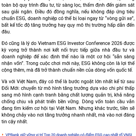
toàn bộ quy trình đầu tư, từ sàng lọc, thẩm định đến giám sát
sau giải ngân. Điều đó đồng nghĩa, nếu không đáp ứng tiêu
chuẩn ESG, doanh nghiệp có thể bị loại ngay từ “vòng gửi xe”,
bất kể tốc độ tăng trưởng hay quy mô thị trường hấp dẫn đến
đâu.
Đó cũng là lý do Vietnam ESG Investor Conference 2026 được
kỳ vọng trở thành nơi kết nối trực tiếp giữa nhà đầu tư và
doanh nghiệp để xác định thế nào là một cơ hội “sẵn sàng
nhận vốn”. Trong cuộc chơi mới này, ESG không còn là lợi thế
cộng thêm, mà đã trở thành chuẩn nền của dòng vốn quốc tế.
Và với Việt Nam, đây có thể là bước ngoặt lớn nhất kể từ sau
Đổi Mới: chuyển từ mô hình tăng trưởng dựa vào chi phí thấp
sang mô hình cạnh tranh bằng chất lượng quản trị, khả năng
chống chịu và phát triển bền vững. Dòng vốn toàn cầu vẫn
đang tìm kiếm cơ hội tại Việt Nam. Nhưng khác trước, tiền sẽ
không chảy vào nơi tăng trưởng nhanh nhất, mà vào nơi đáng
tin cậy nhất.
VPBank giữ vững vị trí Top 20 doanh nghiệp có điểm ESG cao nhất rổ VNSI