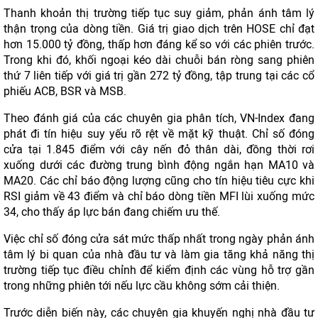
Thanh khoản thị trường tiếp tục suy giảm, phản ánh tâm lý
thận trọng của dòng tiền. Giá trị giao dịch trên HOSE chỉ đạt
hơn 15.000 tỷ đồng, thấp hơn đáng kể so với các phiên trước.
Trong khi đó, khối ngoại kéo dài chuỗi bán ròng sang phiên
thứ 7 liên tiếp với giá trị gần 272 tỷ đồng, tập trung tại các cổ
phiếu ACB, BSR và MSB.
Theo đánh giá của các chuyên gia phân tích, VN-Index đang
phát đi tín hiệu suy yếu rõ rệt về mặt kỹ thuật. Chỉ số đóng
cửa tại 1.845 điểm với cây nến đỏ thân dài, đồng thời rơi
xuống dưới các đường trung bình động ngắn hạn MA10 và
MA20. Các chỉ báo động lượng cũng cho tín hiệu tiêu cực khi
RSI giảm về 43 điểm và chỉ báo dòng tiền MFI lùi xuống mức
34, cho thấy áp lực bán đang chiếm ưu thế.
Việc chỉ số đóng cửa sát mức thấp nhất trong ngày phản ánh
tâm lý bi quan của nhà đầu tư và làm gia tăng khả năng thị
trường tiếp tục điều chỉnh để kiểm định các vùng hỗ trợ gần
trong những phiên tới nếu lực cầu không sớm cải thiện.
Trước diễn biến này, các chuyên gia khuyến nghị nhà đầu tư