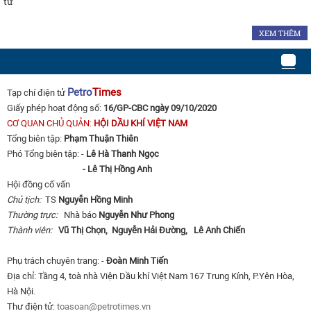
tư
XEM THÊM
Petro
Times
Tạp chí điện tử
Giấy phép hoạt động số:
16/GP-CBC ngày 09/10/2020
CƠ QUAN CHỦ QUẢN:
HỘI DẦU KHÍ VIỆT NAM
Tổng biên tập:
Phạm Thuận Thiên
Phó Tổng biên tập: -
Lê Hà Thanh Ngọc
- Lê Thị Hồng Anh
Hội đồng cố vấn
Chủ tịch:
TS
Nguyễn Hồng Minh
Thường trực:
Nhà báo
Nguyễn Như Phong
Thành viên:
Vũ Thị Chọn,
Nguyễn Hải Đường,
Lê Anh Chiến
Phụ trách chuyên trang: -
Đoàn Minh Tiến
Địa chỉ: Tầng 4, toà nhà Viện Dầu khí Việt Nam 167 Trung Kính, P.Yên Hòa,
Hà Nội.
Thư điện tử:
toasoan@petrotimes.vn