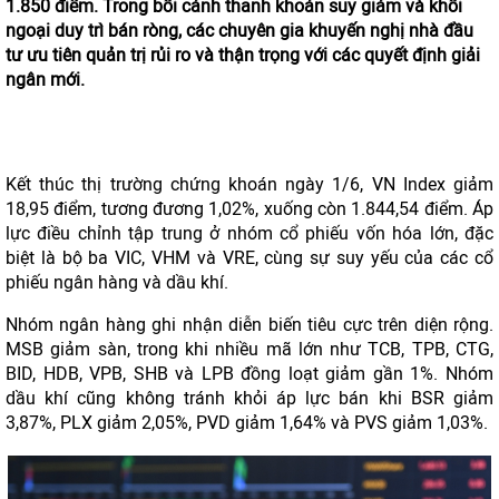
1.850 điểm. Trong bối cảnh thanh khoản suy giảm và khối
ngoại duy trì bán ròng, các chuyên gia khuyến nghị nhà đầu
tư ưu tiên quản trị rủi ro và thận trọng với các quyết định giải
ngân mới.
Kết thúc thị trường chứng khoán ngày 1/6, VN Index giảm
18,95 điểm, tương đương 1,02%, xuống còn 1.844,54 điểm. Áp
lực điều chỉnh tập trung ở nhóm cổ phiếu vốn hóa lớn, đặc
biệt là bộ ba VIC, VHM và VRE, cùng sự suy yếu của các cổ
phiếu ngân hàng và dầu khí.
Nhóm ngân hàng ghi nhận diễn biến tiêu cực trên diện rộng.
MSB giảm sàn, trong khi nhiều mã lớn như TCB, TPB, CTG,
BID, HDB, VPB, SHB và LPB đồng loạt giảm gần 1%. Nhóm
dầu khí cũng không tránh khỏi áp lực bán khi BSR giảm
3,87%, PLX giảm 2,05%, PVD giảm 1,64% và PVS giảm 1,03%.