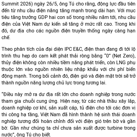
Summit 2026) ngày 26/5, ông Tú cho rằng, động lực đầu tiên
đến từ nhu cầu điện năng tăng mạnh trong dài hạn. Với mục
tiêu tăng trưởng GDP hai con số trong nhiều năm tới, nhu cầu
điện của Việt Nam dự kiến sẽ tăng ở mức rất cao. Trong khi
đó, dư địa cho các nguồn điện truyền thống ngày càng hạn
chế.
Theo phân tích của đại diện IPC E&C, điện than đang đi tới lộ
trình thu hẹp do cam kết phát thải ròng bằng “0” (Net Zero),
thủy điện không còn nhiều tiềm năng phát triển, còn LNG phụ
thuộc lớn vào nguồn nhiên liệu nhập khẩu với chi phí biến
động mạnh. Trong bối cảnh đó, điện gió và điện mặt trời sẽ trở
thành nguồn năng lượng chủ lực trong tương lai.
“Điều này mở ra dư địa rất lớn cho doanh nghiệp trong nước
tham gia chuỗi cung ứng. Hiện nay, từ các nhà thầu xây lắp,
doanh nghiệp cơ khí, sản xuất cáp, tủ điện cho tới các đơn vị
thi công hạ tầng, Việt Nam đã hình thành hệ sinh thái doanh
nghiệp tương đối hoàn chỉnh đối với điện gió trên bờ và gần
bờ. Gần như chúng ta chỉ chưa sản xuất được turbine trong
nước”, ông Tú cho biết.