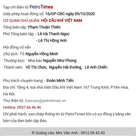
Petro
Times
Tạp chí điện tử
Giấy phép hoạt động số:
16/GP-CBC ngày 09/10/2020
CƠ QUAN CHỦ QUẢN:
HỘI DẦU KHÍ VIỆT NAM
Tổng biên tập:
Phạm Thuận Thiên
Phó Tổng biên tập: -
Lê Hà Thanh Ngọc
- Lê Thị Hồng Anh
Hội đồng cố vấn
Chủ tịch:
TS
Nguyễn Hồng Minh
Thường trực:
Nhà báo
Nguyễn Như Phong
Thành viên:
Vũ Thị Chọn,
Nguyễn Hải Đường,
Lê Anh Chiến
Phụ trách chuyên trang: -
Đoàn Minh Tiến
Địa chỉ: Tầng 4, toà nhà Viện Dầu khí Việt Nam 167 Trung Kính, P.Yên Hòa,
Hà Nội.
Thư điện tử:
toasoan@petrotimes.vn
Hotline: 0937.66.46.46
Chỉ phát hành, sao chép thông tin từ PetroTimes khi có sự đồng ý bằng văn
bản của Ban biên tập Báo.
© Quảng cáo: Mrs Vân Anh - 0912.09.42.43