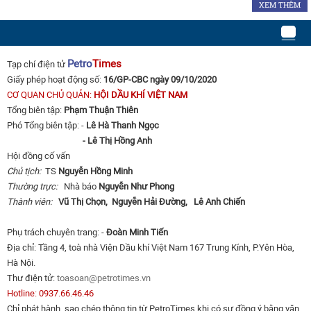
XEM THÊM
Petro
Times
Tạp chí điện tử
Giấy phép hoạt động số:
16/GP-CBC ngày 09/10/2020
CƠ QUAN CHỦ QUẢN:
HỘI DẦU KHÍ VIỆT NAM
Tổng biên tập:
Phạm Thuận Thiên
Phó Tổng biên tập: -
Lê Hà Thanh Ngọc
- Lê Thị Hồng Anh
Hội đồng cố vấn
Chủ tịch:
TS
Nguyễn Hồng Minh
Thường trực:
Nhà báo
Nguyễn Như Phong
Thành viên:
Vũ Thị Chọn,
Nguyễn Hải Đường,
Lê Anh Chiến
Phụ trách chuyên trang: -
Đoàn Minh Tiến
Địa chỉ: Tầng 4, toà nhà Viện Dầu khí Việt Nam 167 Trung Kính, P.Yên Hòa,
Hà Nội.
Thư điện tử:
toasoan@petrotimes.vn
Hotline: 0937.66.46.46
Chỉ phát hành, sao chép thông tin từ PetroTimes khi có sự đồng ý bằng văn