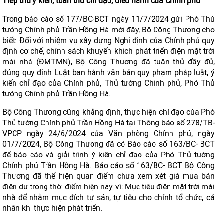
Tiếp thu ý kiến, tuân thủ chỉ đạo, điều hành của Chính phủ
Trong báo cáo số 177/BC-BCT ngày 11/7/2024 gửi Phó Thủ
tướng Chính phủ Trần Hồng Hà mới đây, Bộ Công Thương cho
biết: Đối với nhiệm vụ xây dựng Nghị định của Chính phủ quy
định cơ chế, chính sách khuyến khích phát triển điện mặt trời
mái nhà (ĐMTMN), Bộ Công Thương đã tuân thủ đầy đủ,
đúng quy định Luật ban hành văn bản quy phạm pháp luật, ý
kiến chỉ đạo của Chính phủ, Thủ tướng Chính phủ, Phó Thủ
tướng Chính phủ Trần Hồng Hà.
Bộ Công Thương cũng khẳng định, thực hiện chỉ đạo của Phó
Thủ tướng Chính phủ Trần Hồng Hà tại Thông báo số 278/TB-
VPCP ngày 24/6/2024 của Văn phòng Chính phủ, ngày
01/7/2024, Bộ Công Thương đã có Báo cáo số 163/BC- BCT
để báo cáo và giải trình ý kiến chỉ đạo của Phó Thủ tướng
Chính phủ Trần Hồng Hà. Báo cáo số 163/BC- BCT Bộ Công
Thương đã thể hiện quan điểm chưa xem xét giá mua bán
điện dư trong thời điểm hiện nay vì: Mục tiêu điện mặt trời mái
nhà để nhằm mục đích tự sản, tự tiêu cho chính tổ chức, cá
nhân khi thực hiện phát triển.