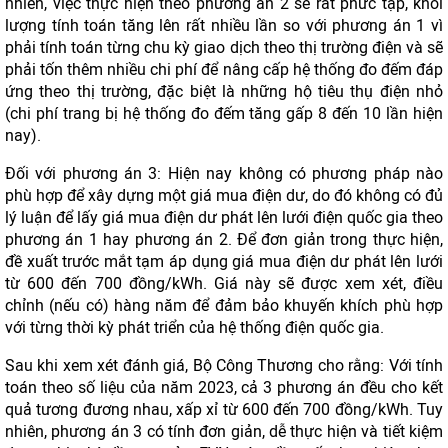
nhiên, việc thực hiện theo phương án 2 sẽ rất phức tạp, khối
lượng tính toán tăng lên rất nhiều lần so với phương án 1 vì
phải tính toán từng chu kỳ giao dịch theo thị trường điện và sẽ
phải tốn thêm nhiều chi phí để nâng cấp hệ thống đo đếm đáp
ứng theo thị trường, đặc biệt là những hộ tiêu thụ điện nhỏ
(chi phí trang bị hệ thống đo đếm tăng gấp 8 đến 10 lần hiện
nay).
Đối với phương án 3: Hiện nay không có phương pháp nào
phù hợp để xây dựng một giá mua điện dư, do đó không có đủ
lý luận để lấy giá mua điện dư phát lên lưới điện quốc gia theo
phương án 1 hay phương án 2. Để đơn giản trong thực hiện,
đề xuất trước mắt tạm áp dụng giá mua điện dư phát lên lưới
từ 600 đến 700 đồng/kWh. Giá này sẽ được xem xét, điều
chỉnh (nếu có) hàng năm để đảm bảo khuyến khích phù hợp
với từng thời kỳ phát triển của hệ thống điện quốc gia.
Sau khi xem xét đánh giá, Bộ Công Thương cho rằng: Với tính
toán theo số liệu của năm 2023, cả 3 phương án đều cho kết
quả tương đương nhau, xấp xỉ từ 600 đến 700 đồng/kWh. Tuy
nhiên, phương án 3 có tính đơn giản, dễ thực hiện và tiết kiệm